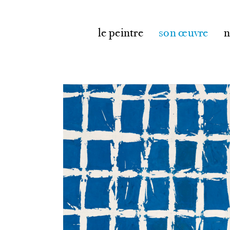
le peintre
son œuvre
n