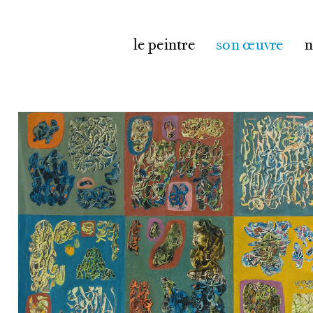
le peintre
son œuvre
n