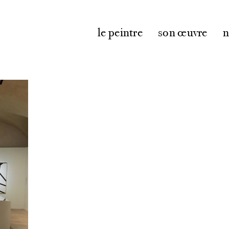
le peintre
son œuvre
n