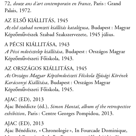
72,
, Paris : Grand
douze ans d'art contemporain en France
Palais, 1972.
AZ ELSŐ KIÁLLITÁS, 1945
, Budapest : Magyar
Az első szabad nemzeti kiállítás katalógusa
Képzőművészek Szabad Szakszervezete, 1945 július.
A PÉCSI KIÁLLITÁSA, 1943
, Budapest : Országos Magyar
A Pécsi művésztelep kiállítása
Képzőművészeti Főiskola, 1943.
AZ ORSZÁGOS KIÁLLITÁSA, 1945
Az Országos Magyar Képzőművészeti Főiskola Ifjúsági Körének
, Budapest : Országos Magyar
Karácsonyi Kiállítása
Képzőművészeti Főiskola, 1945.
AJAC (ED), 2013
Ajac Bénédicte (éd.),
Simon Hantaï, album of the retrospective
, Paris : Centre Georges Pompidou, 2013.
exhibition
AJAC (ED), 2013
Ajac Bénédicte, « Chronologie », In Fourcade Dominique,