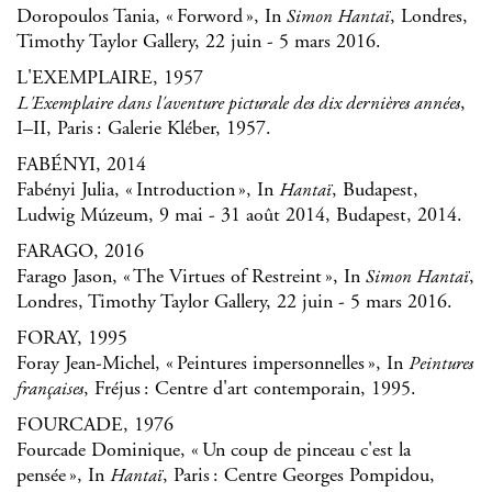
Doropoulos Tania, « Forword », In
, Londres,
Simon Hantaï
Timothy Taylor Gallery, 22 juin - 5 mars 2016.
L'EXEMPLAIRE, 1957
,
L'Exemplaire dans l'aventure picturale des dix dernières années
I–II, Paris : Galerie Kléber, 1957.
FABÉNYI, 2014
Fabényi Julia, « Introduction », In
, Budapest,
Hantaï
Ludwig Múzeum, 9 mai - 31 août 2014, Budapest, 2014.
FARAGO, 2016
Farago Jason, « The Virtues of Restreint », In
,
Simon Hantaï
Londres, Timothy Taylor Gallery, 22 juin - 5 mars 2016.
FORAY, 1995
Foray Jean-Michel, « Peintures impersonnelles », In
Peintures
, Fréjus : Centre d'art contemporain, 1995.
françaises
FOURCADE, 1976
Fourcade Dominique, « Un coup de pinceau c'est la
pensée », In
, Paris : Centre Georges Pompidou,
Hantaï