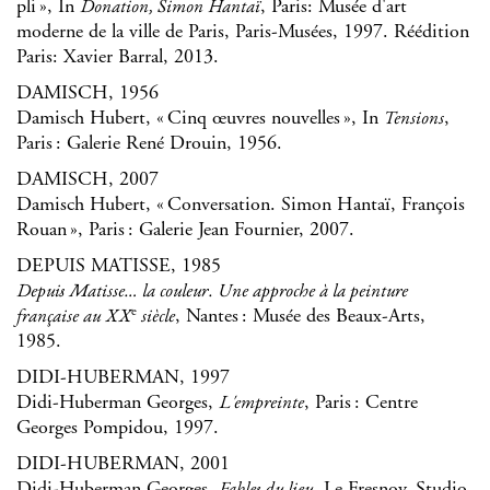
pli », In
, Paris: Musée d'art
Donation, Simon Hantaï
moderne de la ville de Paris, Paris-Musées, 1997. Réédition
Paris: Xavier Barral, 2013.
DAMISCH, 1956
Damisch Hubert, « Cinq œuvres nouvelles », In
,
Tensions
Paris : Galerie René Drouin, 1956.
DAMISCH, 2007
Damisch Hubert, « Conversation. Simon Hantaï, François
Rouan », Paris : Galerie Jean Fournier, 2007.
DEPUIS MATISSE, 1985
Depuis Matisse… la couleur. Une approche à la peinture
e
, Nantes : Musée des Beaux-Arts,
française au XX
siècle
1985.
DIDI-HUBERMAN, 1997
Didi-Huberman Georges,
, Paris : Centre
L'empreinte
Georges Pompidou, 1997.
DIDI-HUBERMAN, 2001
Didi-Huberman Georges,
, Le Fresnoy, Studio