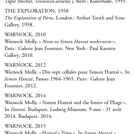
Tapié Michel,
Bern : Kunsthalle, 1955.
Tendances actuelles 3,
THE EXPLORATION, 1958
, London : Arthur Tooth and Sons
The Exploration of Form
Gallery, 1958.
WARNOCK, 2010
Warnock Molly, «
»,
Notes on Simon Hantaï modernism
Paris : Galerie Jean Fournier, New York : Paul Kasmin
Gallery, 2010.
WARNOCK, 2012
Warnock Molly, « Dix-sept cellules pour Simon Hantaï », In
, Panses 1964-1965, Paris : Galerie Jean
Simon Hantaï
Fournier, 2012.
WARNOCK, 2014
Warnock Molly, « Simon Hantaï and the limits of Pliage »,
In
, Budapest, Ludwig Múzeum, 9 mai - 31 août
Hantaï
2014, Budapest, 2014.
WARNOCK, 2015
Warnock Molly, « Hantaï's Time », In
Simon Hantaï –