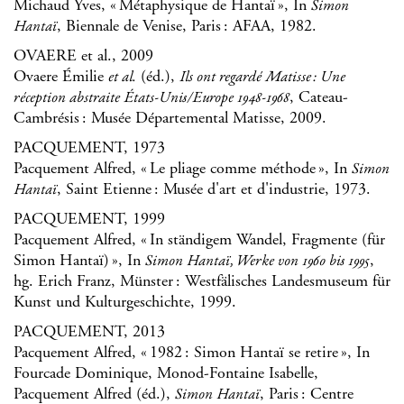
Michaud Yves, « Métaphysique de Hantaï », In
Simon
, Biennale de Venise, Paris : AFAA, 1982.
Hantaï
OVAERE et al., 2009
Ovaere Émilie
(éd.),
et al.
Ils ont regardé Matisse : Une
, Cateau-
réception abstraite États-Unis/Europe 1948-1968
Cambrésis : Musée Départemental Matisse, 2009.
PACQUEMENT, 1973
Pacquement Alfred, « Le pliage comme méthode », In
Simon
, Saint Etienne : Musée d'art et d'industrie, 1973.
Hantaï
PACQUEMENT, 1999
Pacquement Alfred, « In ständigem Wandel, Fragmente (für
Simon Hantaï) », In
,
Simon Hantaï, Werke von 1960 bis 1995
hg. Erich Franz, Münster : Westfälisches Landesmuseum für
Kunst und Kulturgeschichte, 1999.
PACQUEMENT, 2013
Pacquement Alfred, « 1982 : Simon Hantaï se retire », In
Fourcade Dominique, Monod-Fontaine Isabelle,
Pacquement Alfred (éd.),
, Paris : Centre
Simon Hantaï