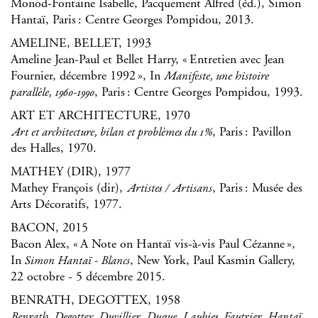
Monod-Fontaine Isabelle, Pacquement Alfred (éd.), Simon
Hantaï, Paris : Centre Georges Pompidou, 2013.
AMELINE, BELLET, 1993
Ameline Jean-Paul et Bellet Harry, « Entretien avec Jean
Fournier, décembre 1992 », In
Manifeste, une histoire
, Paris : Centre Georges Pompidou, 1993.
parallèle, 1960-1990
ART ET ARCHITECTURE, 1970
, Paris : Pavillon
Art et architecture, bilan et problèmes du 1%
des Halles, 1970.
MATHEY (DIR), 1977
Mathey François (dir),
, Paris : Musée des
Artistes / Artisans
Arts Décoratifs, 1977.
BACON, 2015
Bacon Alex, « A Note on Hantaï vis-à-vis Paul Cézanne »,
In
, New York, Paul Kasmin Gallery,
Simon Hantaï - Blancs
22 octobre - 5 décembre 2015.
BENRATH, DEGOTTEX, 1958
Benrath, Degottex, Duvillier, Duque, Laubies, Fautrier, Hantaï,