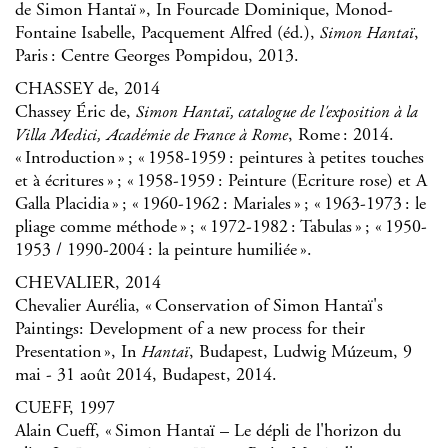
de Simon Hantaï », In Fourcade Dominique, Monod-
Fontaine Isabelle, Pacquement Alfred (éd.),
,
Simon Hantaï
Paris : Centre Georges Pompidou, 2013.
CHASSEY de, 2014
Chassey Éric de,
Simon Hantaï, catalogue de l'exposition à la
, Rome : 2014.
Villa Medici, Académie de France à Rome
« Introduction » ; « 1958-1959 : peintures à petites touches
et à écritures » ; « 1958-1959 : Peinture (Ecriture rose) et A
Galla Placidia » ; « 1960-1962 : Mariales » ; « 1963-1973 : le
pliage comme méthode » ; « 1972-1982 : Tabulas » ; « 1950-
1953 / 1990-2004 : la peinture humiliée ».
CHEVALIER, 2014
Chevalier Aurélia, « Conservation of Simon Hantaï's
Paintings: Development of a new process for their
Presentation », In
, Budapest, Ludwig Múzeum, 9
Hantaï
mai - 31 août 2014, Budapest, 2014.
CUEFF, 1997
Alain Cueff, « Simon Hantaï – Le dépli de l'horizon du