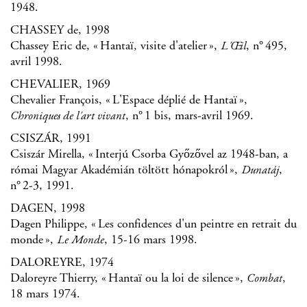
1948.
CHASSEY de, 1998
Chassey Eric de, « Hantaï, visite d'atelier »,
, n° 495,
L'Œ il
avril 1998.
CHEVALIER, 1969
Chevalier François, « L'Espace déplié de Hantaï »,
, n° 1 bis, mars-avril 1969.
Chroniques de l'art vivant
CSISZÁR, 1991
Csiszár Mirella, « Interjú Csorba Győzővel az 1948-ban, a
római Magyar Akadémián töltött hónapokról »,
,
Dunatáj
n° 2-3, 1991.
DAGEN, 1998
Dagen Philippe, « Les confidences d'un peintre en retrait du
monde »,
, 15-16 mars 1998.
Le Monde
DALOREYRE, 1974
Daloreyre Thierry, « Hantaï ou la loi de silence »,
,
Combat
18 mars 1974.