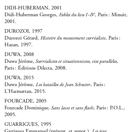
DIDI-HUBERMAN, 2001
Didi-Huberman Georges,
, Paris : Minuit,
Fables du lieu I–IV
2001.
DUROZOI, 1997
Durozoi Gérard,
, Paris :
Histoire du mouvement surréaliste
Hazan, 1997.
DUWA, 2008
Duwa Jérôme,
,
Surréalistes et situationnistes, vies parallèles
Paris : Éditions Dilecta, 2008.
DUWA, 2015
Duwa Jérôme,
, Paris :
Les batailles de Jean Schuster
L'Harmattan, 2015.
FOURCADE, 2005
Fourcade Dominique,
, Paris : P.O.L.,
Sans lasso et sans flash
2005.
GUARRIGUES, 1995
Garrigues Emmanuel (présent. et annot.),
Les jeux