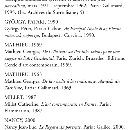
, mars 1921 - septembre 1962, Paris : Gallimard,
surréalistes
1995. (Les Archives du Surréalisme ; 5)
GYÖRGY, PATAKI, 1990
György Péter, Pataki Gábor,
Az Európai Iskola és az Elvont
, Budapest : Corvina, 1990.
művészek csoportja
MATHIEU, 1959
Mathieu Georges,
De l'Abstrait au Possible. Jalons pour une
, Paris, Zürich, Bruxelles : Editions
exegèse de l'Art Occidental
Cercle d'art contemporain, 1959.
MATHIEU, 1963
Mathieu Georges,
De la révolte à la renaissance. Au-delà du
, Paris : Gallimard, 1963.
Tachisme
MILLET, 1987
Millet Catherine,
, Paris :
L'art contemporain en France
Flammarion, 1987.
NANCY, 2000
Nancy Jean-Luc,
, Paris : Galilée, 2000.
Le Regard du portrait