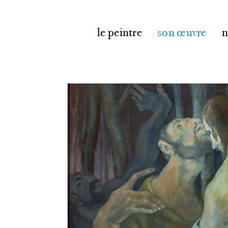
le peintre
son œuvre
n