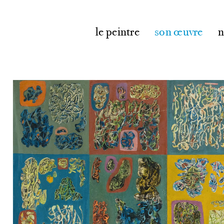
le peintre
son œuvre
n